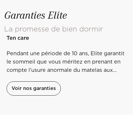
Garanties Elite
La promesse de bien dormir
Ten care
Pendant une période de 10 ans, Elite garantit
le sommeil que vous méritez en prenant en
compte l’usure anormale du matelas aux
conditions décrites dans la page que vous
retrouverez en cliquant sur le lien ci-dessous.
Voir nos garanties