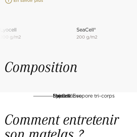
En savoir plus
Lyocell
SeaCell®
200 g/m2
200 g/m2
Composition
Lyocell
SeaCell®
Soja
Laine suisse
Mousse Evopore tri-corps
Comment entretenir
son matelas ?