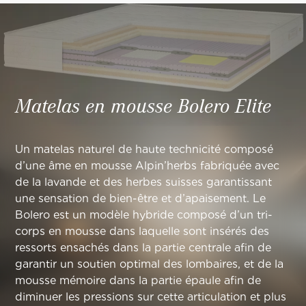
Matelas en mousse
Bolero
Elite
Un matelas naturel de haute technicité composé
d’une âme en mousse Alpin’herbs fabriquée avec
de la lavande et des herbes suisses garantissant
une sensation de bien-être et d’apaisement. Le
Bolero est un modèle hybride composé d’un tri-
corps en mousse dans laquelle sont insérés des
ressorts ensachés dans la partie centrale afin de
garantir un soutien optimal des lombaires, et de la
mousse mémoire dans la partie épaule afin de
diminuer les pressions sur cette articulation et plus