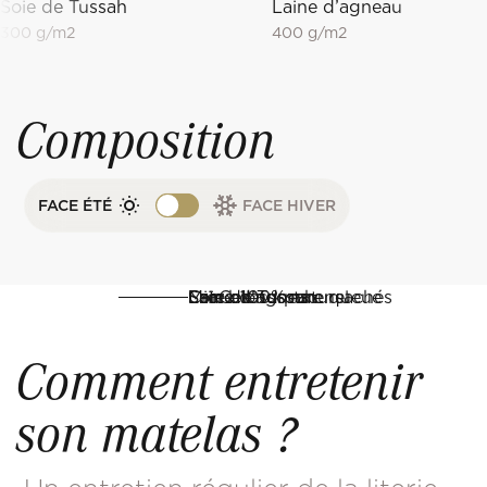
Soie de Tussah
Laine d’agneau
300 g/m2
400 g/m2
Composition
FACE ÉTÉ
FACE HIVER
Soie de Tussah
Laine d’agneau
SeaCell®
Crin blond pure queue
Latex 100% naturel
Micro-ressorts ensachés
Comment entretenir
son matelas ?