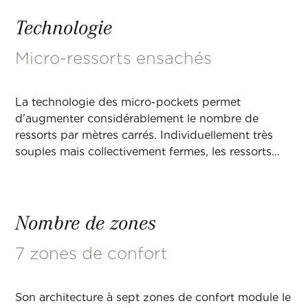
Technologie
Micro-ressorts ensachés
La technologie des micro-pockets permet
d'augmenter considérablement le nombre de
ressorts par mètres carrés. Individuellement très
souples mais collectivement fermes, les ressorts
agissent comme des «petites mains» qui
soutiennent chaque partie du corps avec douceur.
Trois couches de ressorts disposées dans la zone
Nombre de zones
des épaules permettent de réduire encore les
pressions dans cette zone sensible.
7 zones de confort
Son architecture à sept zones de confort module le