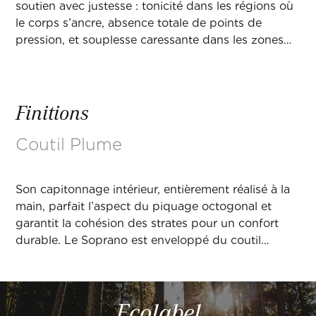
soutien avec justesse : tonicité dans les régions où
le corps s’ancre, absence totale de points de
pression, et souplesse caressante dans les zones
plus sensibles. Une combinaison exclusive de
micro-ressorts ensachés et de ressorts ensachés
NanoCoil® dans la zone épaule renforce la douceur
Finitions
d’accueil dans cette zone et favorise la circulation
sanguine, propice à la régénération cellulaire. Ce
Coutil Plume
jeu d’équilibre préserve l’alignement naturel de la
colonne et procure une détente profonde pour un
sommeil véritablement réparateur.
Son capitonnage intérieur, entièrement réalisé à la
main, parfait l’aspect du piquage octogonal et
garantit la cohésion des strates pour un confort
durable. Le Soprano est enveloppé du coutil
Plume, tissé de viscose et coton à l’aloe vera, et
muni de 4 aérateurs.
Ecolabel