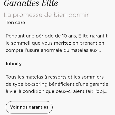
Garanties Elite
La promesse de bien dormir
Ten care
Pendant une période de 10 ans, Elite garantit
le sommeil que vous méritez en prenant en
compte l’usure anormale du matelas aux
conditions décrites dans la page que vous
Infinity
retrouverez en cliquant sur le lien ci-dessous.
Tous les matelas à ressorts et les sommiers
de type boxspring bénéficient d’une garantie
à vie, à condition que ceux-ci aient fait l’objet
d’une utilisation dans des conditions
normales et conformes à la notice. Plus de
Voir nos garanties
détails en cliquant sur le lien ci-dessous.