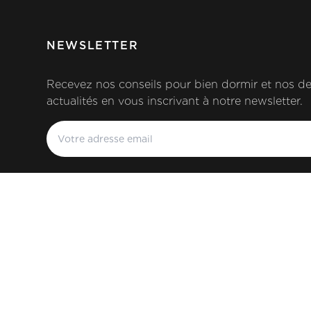
NEWSLETTER
Recevez nos conseils pour bien dormir et nos de
actualités en vous inscrivant à notre newsletter.
©
Elite SA
.
En Roveray 198
,
1170
Aubonne
,
CH
.
Tél.