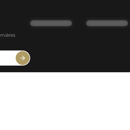
rnières
+41 21 821 17 20
Contact
Press