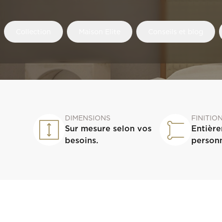
Collection
Maison Elite
Conseils et blog
DIMENSIONS
FINITIO
Sur mesure selon vos
Entièr
besoins.
personn