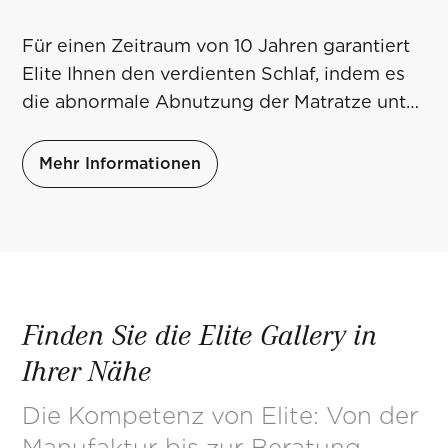
Für einen Zeitraum von 10 Jahren garantiert
Elite Ihnen den verdienten Schlaf, indem es
die abnormale Abnutzung der Matratze unter
den auf der Seite beschriebenen
Bedingungen berücksichtigt, die Sie unter
Mehr Informationen
dem untenstehenden Link finden.
Finden Sie die Elite Gallery in
Ihrer Nähe
Die Kompetenz von Elite: Von der
Manufaktur bis zur Beratung