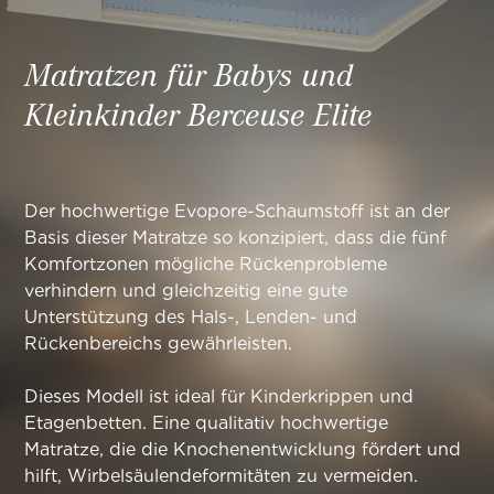
Matratzen für Babys und
Kleinkinder
Berceuse
Elite
Der hochwertige Evopore-Schaumstoff ist an der
Basis dieser Matratze so konzipiert, dass die fünf
Komfortzonen mögliche Rückenprobleme
verhindern und gleichzeitig eine gute
Unterstützung des Hals-, Lenden- und
Rückenbereichs gewährleisten.
Dieses Modell ist ideal für Kinderkrippen und
Etagenbetten. Eine qualitativ hochwertige
Matratze, die die Knochenentwicklung fördert und
hilft, Wirbelsäulendeformitäten zu vermeiden.