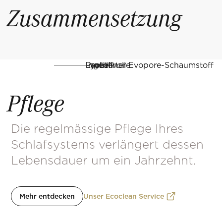
Zusammensetzung
Lammwolle
Lyocell
Ingeo™
Profilierter Evopore-Schaumstoff
Pflege
Die regelmässige Pflege Ihres
Schlafsystems verlängert dessen
Lebensdauer um ein Jahrzehnt.
Mehr entdecken
Unser Ecoclean Service