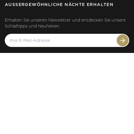
AUSSERGEWÖHNLICHE NÄCHTE ERHALTEN
Erhalten Sie unseren Newsletter und entdecken Sie unsere
Schlaftipps und Neuheiten.
USD
©
Elite SA
.
En Roveray 198
,
1170
Aubonne
,
CH
.
Tél.
+41
21 821 17 20
Kontakt
Pressemappen
Geschäftsbedingungen
Datenschutzbestimmungen