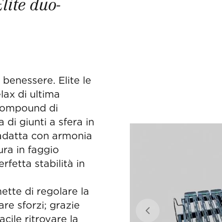
lite duo-
 benessere. Elite le
lax di ultima
 compound di
 di giunti a sfera in
i adatta con armonia
ura in faggio
fetta stabilità in
tte di regolare la
re sforzi; grazie
Previous slide
cile ritrovare la