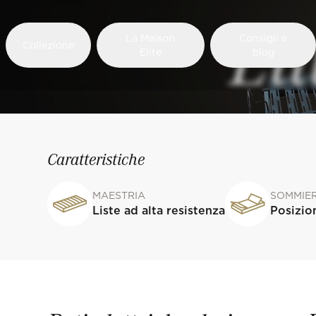
El
La Maison
Consigli e
Collezione
Elite
blog
Caratteristiche
MAESTRIA
SOMMIE
Liste ad alta resistenza
Posizio