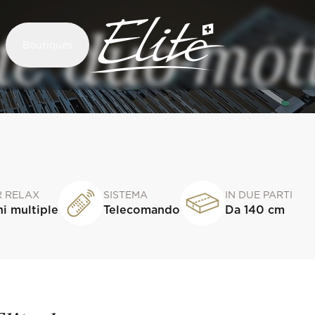
ite duo-mot
Boutiques
R RELAX
SISTEMA
IN DUE PARTI
ni multiple
Telecomando
Da 140 cm